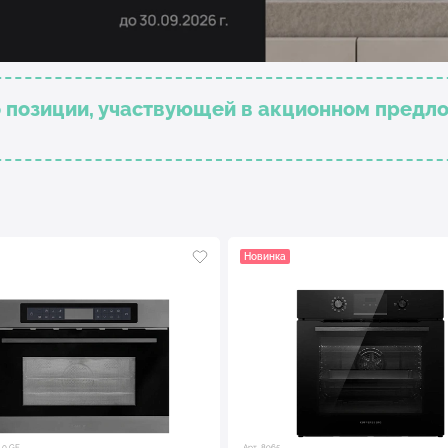
о позиции, участвующей в акционном предл
Новинка
.0 GE
Арт. 8965