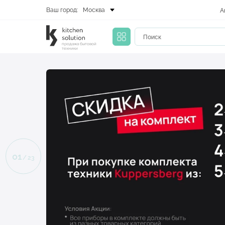
Ваш город:
Москва
А
продажа бытовой
техники
02
/
23