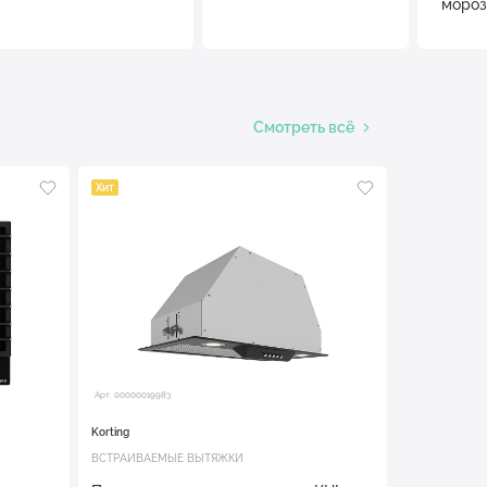
мороз
Смотреть всё
Хит
Арт. 00000019983
Korting
ВСТРАИВАЕМЫЕ ВЫТЯЖКИ