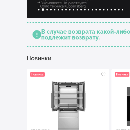
В случае возврата какой-либ
подлежит возврату.
Новинки
Новинка
Новинка
Арт. SKSFD3614P
Арт. MWG 45