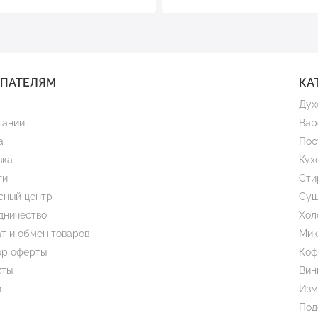
УПАТЕЛЯМ
КА
Дух
пании
Вар
а
Пос
вка
Кух
ти
Сти
сный центр
Суш
дничество
Хол
т и обмен товаров
Мик
ор оферты
Коф
кты
Вин
и
Изм
Под