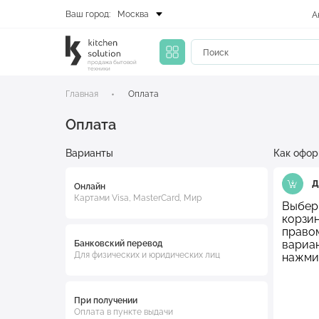
Ваш город:
Москва
А
продажа бытовой
техники
Главная
Оплата
Оплата
Варианты
Как оформ
Д
Онлайн
Картами Visa, MasterCard, Мир
Выбер
корзин
правом
вариа
Банковский перевод
Для физических и юридических лиц
нажмит
При получении
Оплата в пункте выдачи