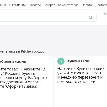
кции
О компании
Новости
Возврат и обмен товаров
Оплата
Доставк
Ре
ить заказ в Kitchen Solution:
Купить в 1 клик
обавить в корзину
Нажмите "Купить в 1 клик"
ите товар → нажмите "В
укажите имя и телефон.
у". Корзина будет в
Менеджер перезвонит и
 верхнем углу. Выберите
поможет с деталями.
нты доставки и оплаты →
е "Оформить заказ".