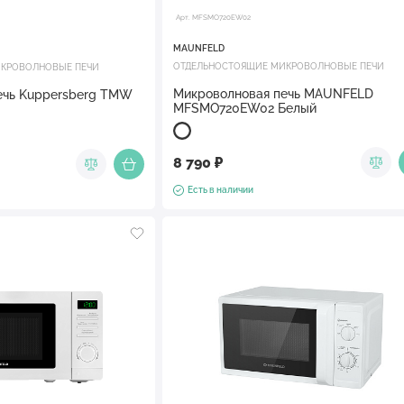
Арт. MFSMO720EW02
MAUNFELD
ОТДЕЛЬНОСТОЯЩИЕ МИКРОВОЛНОВЫЕ ПЕЧИ
КРОВОЛНОВЫЕ ПЕЧИ
Микроволновая печь MAUNFELD
ечь Kuppersberg TMW
MFSMO720EW02 Белый
8 790 ₽
Есть в наличии