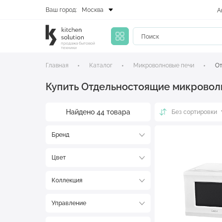
Ваш город:
Москва
А
продажа бытовой
техники
Главная
Каталог
Микроволновые печи
От
Купить Отдельностоящие микровол
Найдено
44
товара
Без сортировки
Бренд
Цвет
Коллекция
Управление