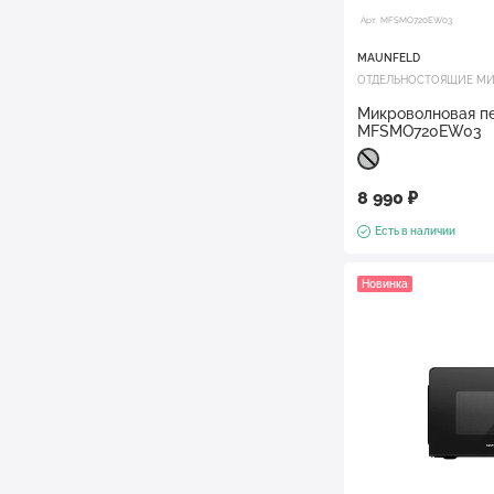
Арт. MFSMO720EW03
MAUNFELD
ОТДЕЛЬНОСТОЯЩИЕ МИ
Микроволновая п
MFSMO720EW03
8 990 ₽
Есть в наличии
Новинка