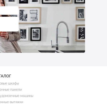
ТАЛОГ
овые шкафы
очные панели
удомоечные машины
онные вытяжки