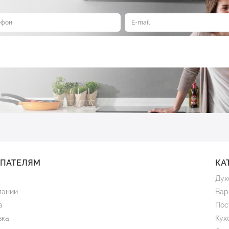
УПАТЕЛЯМ
КА
Дух
пании
Вар
а
Пос
вка
Кух