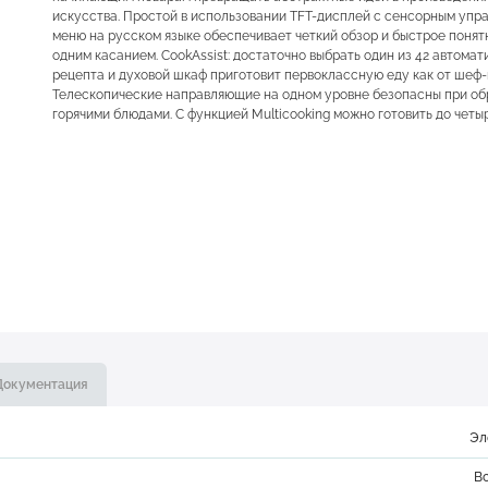
искусства. Простой в использовании TFT-дисплей с сенсорным упр
меню на русском языке обеспечивает четкий обзор и быстрое поня
одним касанием. CookAssist: достаточно выбрать один из 42 автомат
рецепта и духовой шкаф приготовит первоклассную еду как от шеф-
Телескопические направляющие на одном уровне безопасны при о
горячими блюдами. С функцией Multicooking можно готовить до четы
Документация
Эл
В