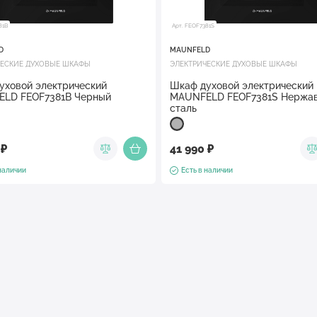
81B
Арт. FEOF7381S
D
MAUNFELD
ЧЕСКИЕ ДУХОВЫЕ ШКАФЫ
ЭЛЕКТРИЧЕСКИЕ ДУХОВЫЕ ШКАФЫ
уховой электрический
Шкаф духовой электрический
LD FEOF7381B Черный
MAUNFELD FEOF7381S Нержа
сталь
 ₽
41 990 ₽
 наличии
Есть в наличии