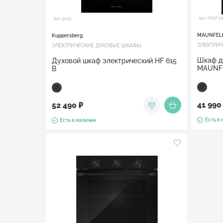
Арт. FEOF73
Арт. 9025
MAUNFEL
Kuppersberg
ЭЛЕКТРИ
ЭЛЕКТРИЧЕСКИЕ ДУХОВЫЕ ШКАФЫ
Шкаф д
Духовой шкаф электрический HF 615
MAUNFE
B
41 990
52 490 ₽
Есть в
Есть в наличии