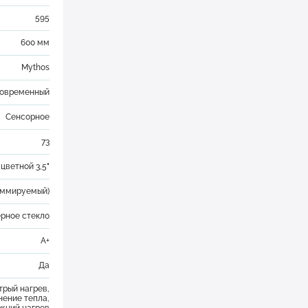
595
600 мм
Mythos
овременный
Сенсорное
73
 цветной 3,5"
аммируемый)
ерное стекло
А+
Да
трый нагрев,
ение тепла,