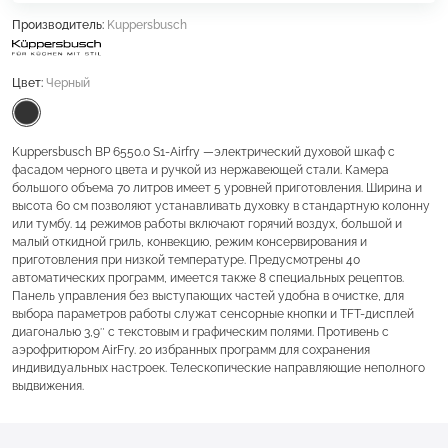
Производитель:
Kuppersbusch
Цвет:
Черный
Kuppersbusch BP 6550.0 S1-Airfry —электрический духовой шкаф с
фасадом черного цвета и ручкой из нержавеющей стали. Камера
большого объема 70 литров имеет 5 уровней приготовления. Ширина и
высота 60 см позволяют устанавливать духовку в стандартную колонну
или тумбу. 14 режимов работы включают горячий воздух, большой и
малый откидной гриль, конвекцию, режим консервирования и
приготовления при низкой температуре. Предусмотрены 40
автоматических программ, имеется также 8 специальных рецептов.
Панель управления без выступающих частей удобна в очистке, для
выбора параметров работы служат сенсорные кнопки и TFT-дисплей
диагональю 3,9″ с текстовым и графическим полями. Противень с
аэрофритюром AirFry. 20 избранных программ для сохранения
индивидуальных настроек. Телескопические направляющие неполного
выдвижения.