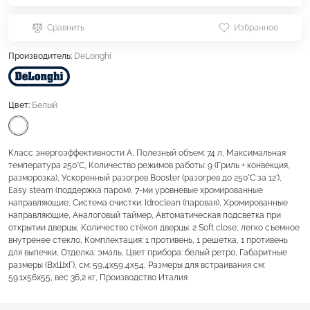
Сравнить
Избранное
Производитель:
DeLonghi
Цвет:
Белый
Класс энергоэффективности А, Полезный объем: 74 л, Максимальная
температура 250°С, Количество режимов работы: 9 (Гриль + конвекция,
разморозка), Ускоренный разогрев Booster (разогрев до 250°С за 12'),
Easy steam (поддержка паром), 7-ми уровневые хромированные
направляющие, Система очистки: Idroclean (паровая), Хромированные
направляющие, Аналоговый таймер, Автоматическая подсветка при
открытии дверцы, Количество стёкол дверцы: 2 Soft close, легко съемное
внутренее стекло, Комплектация: 1 противень, 1 решетка, 1 противень
для выпечки, Отделка: эмаль, Цвет прибора: белый ретро, Габаритные
размеры (ВхШхГ), cм: 59,4х59,4х54, Размеры для встраивания см:
59.1х56х55, вес 36,2 кг, Производство Италия