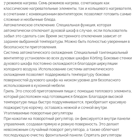
7 режимов нагрева. Семь режимов нагрева, сочетающих как
классические нагревательные элементы, так и кольцевого нагревателя,
в сочетании с конвекционным вентилятором, позволяют готовить самые
сложные и необычные блюда.
Автоматическое отключение. Специальная функция, которая
автоматически отключает духовой шкаф в случае, если пользователь
забыл это сделать сам. Время экстренного отключения зависит от
заранее выбранной температуры. Можно быть полностью уверенным в
безопасности приготовления.
Система автоматического охлаждения. Специальный тангенциальный
вентилятор установлен во всех духовых шкафах Körting. Боковые стенки
духового шкафа постоянно охлаждаются благодаря циркуляции
холодного воздуха. Использование системы автоматического
охлаждения позволяет поддерживать температуру боковых
поверхностей духового шкафа на низком уровне для безопасного
использования в кухонной мебели.
Гриль. Это способ приготовления пищи с помощью теплового элемента,
который расположен над готовящимся блюдом. Благодаря высокой
температуре пища быстро подрумянивается, приобретает красивую
поджаристую корочку, оставаясь нежной и сочной внутри.
Утапливаемые поворотные регуляторы
При нажатии на поворотный регулятор, он фиксируется внутри панели
управления, создавая прямую и ровную поверхность. Это делает
невозможным случайный поворот регулятора, а также облегчает
последующую очистку фронтальной панели. Спрятать регуляторы