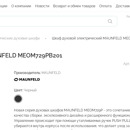
кции
О компании
Новости
Возврат и обмен товаров
Оплата
Доставк
Ре
ические духовые шкафы
Шкаф духовой электрический MAUNFELD ME
UNFELD MEOM729PB201
Арт
Производитель:
MAUNFELD
Цвет:
Черный
Новая серия духовых шкафов MAUNFELD MEOM729P - это сочетание
качества сборки, эксклюзивного дизайна и расширенного функцион
Управление происходит при помощи утапливаемых ручек PUSH PULL
убираются внутрь корпуса после использования, что делает уход за