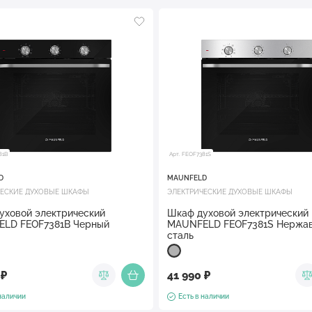
81B
Арт. FEOF7381S
D
MAUNFELD
ЧЕСКИЕ ДУХОВЫЕ ШКАФЫ
ЭЛЕКТРИЧЕСКИЕ ДУХОВЫЕ ШКАФЫ
уховой электрический
Шкаф духовой электрический
LD FEOF7381B Черный
MAUNFELD FEOF7381S Нержа
сталь
 ₽
41 990 ₽
 наличии
Есть в наличии