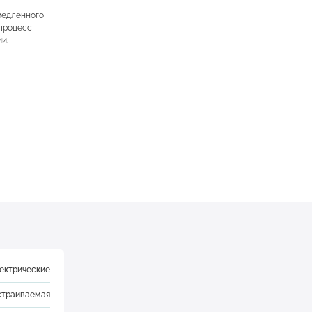
медленного
 процесс
и.
ектрические
страиваемая