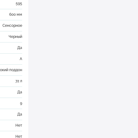
595
600 мм
Сенсорное
Черный
Да
A
окий поддон
72 л
Да
9
Да
Нет
Нет