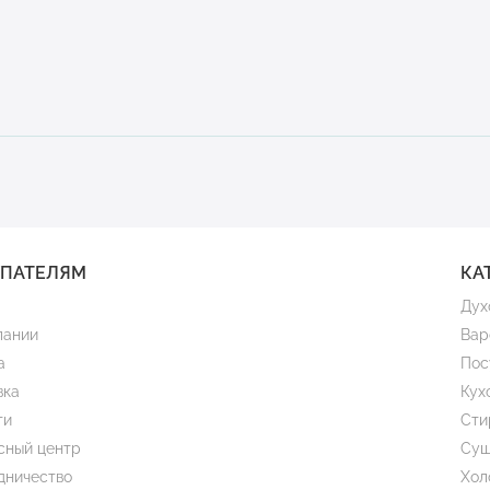
УПАТЕЛЯМ
КА
Дух
пании
Вар
а
Пос
вка
Кух
ти
Сти
сный центр
Суш
дничество
Хол