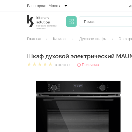
Ваш город:
Москва
А
продажа бытовой
техники
Главная
Каталог
Духовые шкафы
Электр
Шкаф духовой электрический MA
0 отзывов
Под заказ