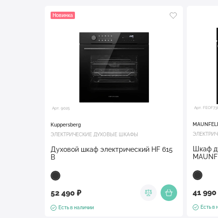
Новинка
Арт. FEOF73
Арт. 9025
MAUNFEL
Kuppersberg
ЭЛЕКТРИ
ЭЛЕКТРИЧЕСКИЕ ДУХОВЫЕ ШКАФЫ
Шкаф д
Духовой шкаф электрический HF 615
MAUNFE
B
41 990
52 490 ₽
Есть в
Есть в наличии