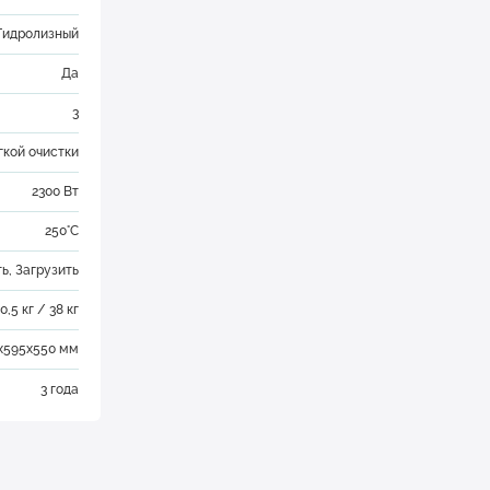
Гидролизный
Да
3
гкой очистки
2300 Вт
250°C
ть
,
Загрузить
0,5 кг / 38 кг
х595х550 мм
3 года