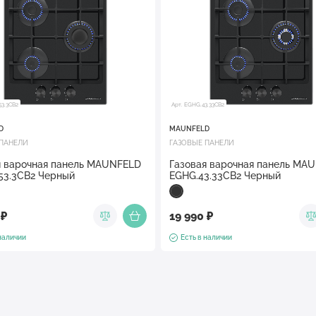
53.3CB2
Арт. EGHG.43.33CB2
D
MAUNFELD
 ПАНЕЛИ
ГАЗОВЫЕ ПАНЕЛИ
я варочная панель MAUNFELD
Газовая варочная панель MA
53.3CB2 Черный
EGHG.43.33CB2 Черный
 ₽
19 990 ₽
 наличии
Есть в наличии