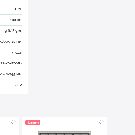
Нет
100 см
9,6/8,9 кг
х600х510 мм
3 года
Газ-контроль
х640х145 мм
КНР
Новинка