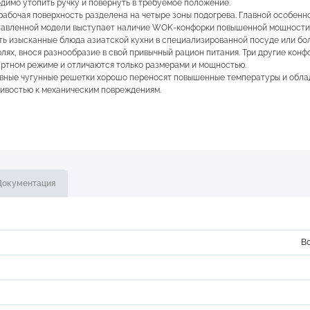
димо утопить ручку и повернуть в требуемое положение.
рабочая поверхность разделена на четыре зоны подогрева. Главной особенн
тавленной модели выступает наличие WOK-конфорки повышенной мощности.
ть изысканные блюда азиатской кухни в специализированной посуде или бо
лях, внося разнообразие в свой привычный рацион питания. Три другие конф
ртном режиме и отличаются только размерами и мощностью.
ные чугунные решетки хорошо переносят повышенные температуры и обла
ивостью к механическим повреждениям.
Документация
В