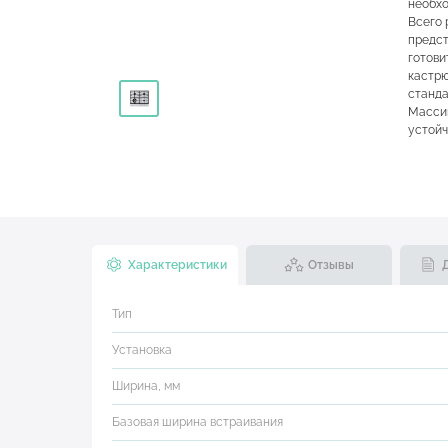
необхо
Всего 
предс
готови
кастрю
станда
Массив
устойч
Характеристики
Отзывы
Тип
Установка
Ширина, мм
Базовая ширина встраивания