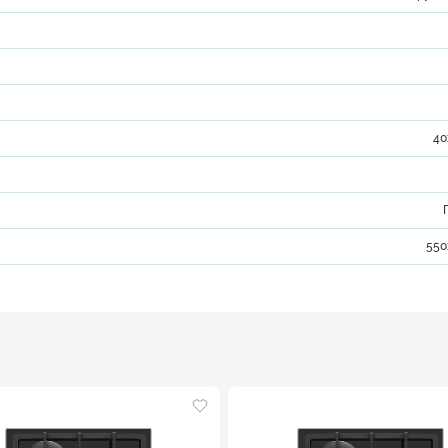
40
550