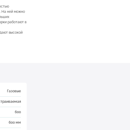
остью
 На ней можно
льших
орки работают в
дают высокой
Газовые
страиваемая
600
600 мм