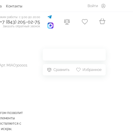
Войти
а
Контакты
жим работы: с 9:00 до 20:00
+7 (843) 205-02-75
Заказать обратный звонок
Арт. MIAO300001
Сравнить
Избранное
игом позволит
элементы
ествляется с
 искры,