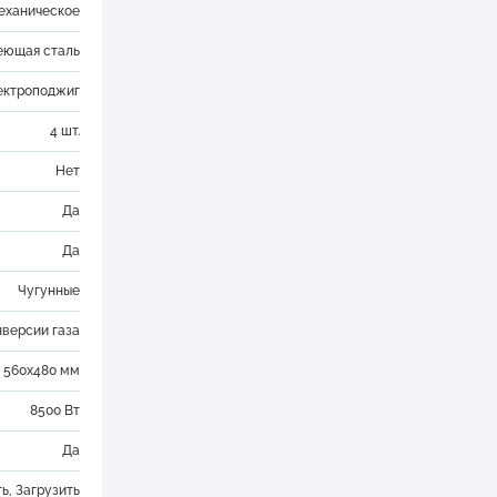
еханическое
ющая сталь
лектроподжиг
4 шт.
Нет
Да
Да
Чугунные
нверсии газа
560х480 мм
8500 Вт
Да
ть
,
Загрузить