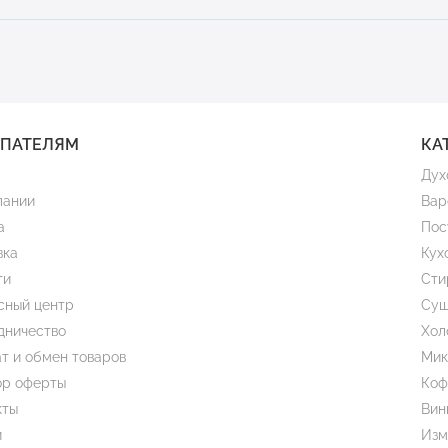
УПАТЕЛЯМ
КА
Дух
пании
Вар
а
Пос
вка
Кух
ти
Сти
сный центр
Суш
дничество
Хол
т и обмен товаров
Мик
ор оферты
Коф
кты
Вин
и
Изм