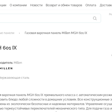
кции
О компании
Новости
Возврат и обмен товаров
Оплата
Доставк
Ре
ые панели
Газовая варочная панель Millen MGH 601 IX
 601 IX
водитель:
Millen
Нержавеющая сталь
я варочная панель MGH 601 IX премиального класса с автоматическим розж
овить блюдо любой сложности в домашних условиях. Все конструкционные 
ены из экологически безопасных и надежных материалов. Управление осущ
ю термоустойчивых переключателей механического типа. Для подачи газа и