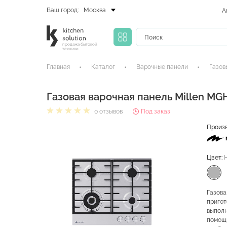
Ваш город:
Москва
А
продажа бытовой
техники
Главная
Каталог
Варочные панели
Газов
Газовая варочная панель Millen MGH
0 отзывов
Под заказ
Произ
Цвет:
Газова
пригот
выполн
помощь