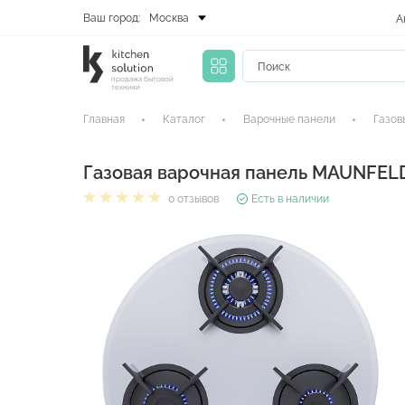
Ваш город:
Москва
А
продажа бытовой
техники
Главная
Каталог
Варочные панели
Газов
Газовая варочная панель MAUNFEL
0 отзывов
Есть в наличии