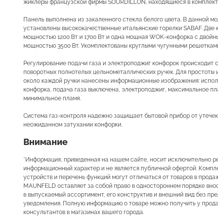
жиклеры французской фирмы SOURDILLON, находящиеся в комплект
Панель выполнена из закаленного стекла белого цвета. В данной м
установлены высококачественные итальянские горелки SABAF. Две 
мощностью 1200 Вт и 1700 Вт и одна мощная WOK-конфорка с двой
мощностью 3500 Вт. Укомплектованы круглыми чугунными решеткам
Регулирование подачи газа и электроподжиг конфорок происходит 
поворотных полнотелых цельнометаллических ручек. Для простоты 
около каждой ручки нанесены информационные изображения: испо
конфорка, подача газа выключена, электроподжиг, максимальное пл
минимальное пламя.
Система газ-контроля надежно защищает бытовой прибор от утечек
неожиданном затухании конфорки.
Внимание
*Информация, приведенная на нашем сайте, носит исключительно р
информационный характер и не является публичной офертой. Компл
устройств и перечень функций могут отличаться от товаров в прода
MAUNFELD оставляет за собой право в одностороннем порядке вно
в выпускаемый ассортимент, его конструктив и внешний вид без пр
уведомления. Полную информацию о товаре можно получить у прод
консультантов в магазинах вашего города.