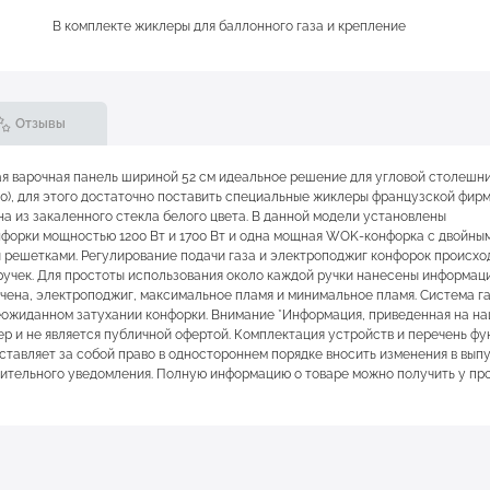
В комплекте жиклеры для баллонного газа и крепление
Отзывы
ая варочная панель шириной 52 см идеальное решение для угловой столешн
G30), для этого достаточно поставить специальные жиклеры французской фир
а из закаленного стекла белого цвета. В данной модели установлены
нфорки мощностью 1200 Вт и 1700 Вт и одна мощная WOK-конфорка с двойны
 решетками. Регулирование подачи газа и электроподжиг конфорок происхо
учек. Для простоты использования около каждой ручки нанесены информац
чена, электроподжиг, максимальное пламя и минимальное пламя. Система г
еожиданном затухании конфорки. Внимание *Информация, приведенная на на
 и не является публичной офертой. Комплектация устройств и перечень фу
ставляет за собой право в одностороннем порядке вносить изменения в вы
арительного уведомления. Полную информацию о товаре можно получить у пр