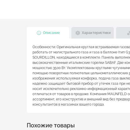
Описание
Характеристики
Особенности: Оригинальная круглая встраиваемая газов
работать от магистрального газа и газа в баллоне (тип 
SOURDILLON, находящиеся в комплекте. Панель выполнен
высококачественные итальянские горелки SABAF. Две ко
мощностью 3500 Вт. Укомплектованы круглыми чугунными
помощью поворотных полнотелых цельнометаллических р
изображения: используемая конфорка, подача газа выклю
надежно защищает бытовой прибор от утечек газа при н
носит исключительно рекламно-информационный характер
отличаться от товаров в продаже. Компания MAUNFELD о
ассортимент, его конструктив и внешний вид без предв
консультантов в магазинах вашего города.
Похожие товары