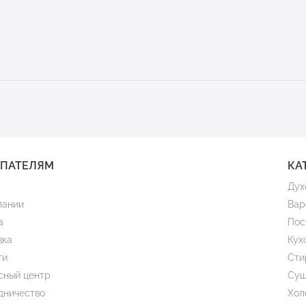
УПАТЕЛЯМ
КА
Дух
пании
Вар
а
Пос
вка
Кух
ти
Сти
сный центр
Суш
дничество
Хол