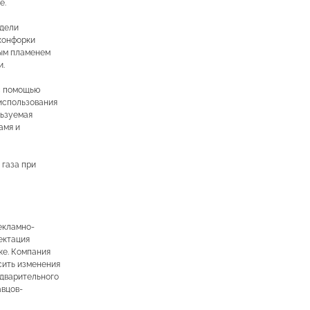
е.
одели
конфорки
ным пламенем
и.
с помощью
использования
льзуемая
амя и
 газа при
екламно-
ектация
же. Компания
сить изменения
едварительного
авцов-