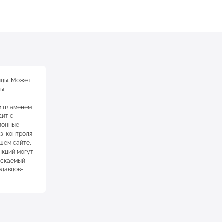
ицы. Может
мы
м пламенем
дит с
ионные
аз-контроля
шем сайте,
нкций могут
пускаемый
одавцов-