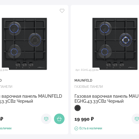
53.3CB2
Арт. EGHG.43.33CB2
D
MAUNFELD
 ПАНЕЛИ
ГАЗОВЫЕ ПАНЕЛИ
я варочная панель MAUNFELD
Газовая варочная панель MA
53.3CB2 Черный
EGHG.43.33CB2 Черный
 ₽
19 990 ₽
 наличии
Есть в наличии