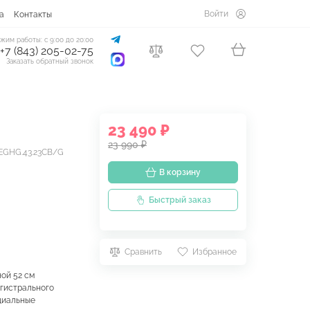
Войти
а
Контакты
жим работы: с 9:00 до 20:00
+7 (843) 205-02-75
Заказать обратный звонок
23 490 ₽
23 990 ₽
 EGHG.43.23CB/G
В корзину
Быстрый заказ
Сравнить
Избранное
ой 52 см
агистрального
ециальные