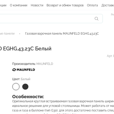
кции
О компании
Новости
Возврат и обмен товаров
Оплата
Доставк
Ре
ые панели
Газовая варочная панель MAUNFELD EGHG.43.23C
D EGHG.43.23C Белый
Арт.
Производитель:
MAUNFELD
Цвет:
Белый
Особенности:
Оригинальная круглая встраиваемая газовая варочная панель ширин
идеальное решение для угловой столешницы. Может работать от м
газа и газа в баллоне (тип G30), для этого достаточно поставить сп