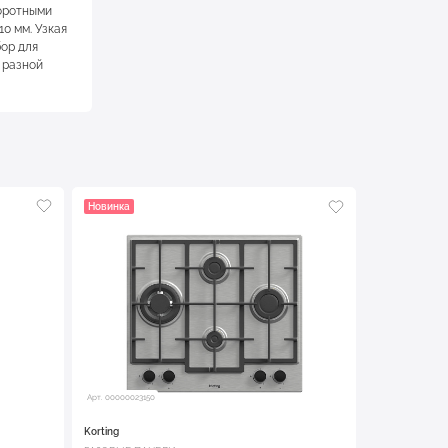
воротными
0 мм. Узкая
бор для
 разной
Новинка
Арт. 00000023150
Korting