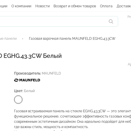
кции
О компании
Новости
Возврат и обмен товаров
Оплата
Доставк
Ре
ые панели
Газовая варочная панель MAUNFELD EGHG.43.3CW
D EGHG.43.3CW Белый
А
Производитель:
MAUNFELD
Цвет:
Белый
Газовая встраиваемая панель на стекле EGHG.43.3CW — это элегант
функциональное решение, сочетающее эффективность газовых конф
современным эстетичным дизайном. Она идеально подойдет для не
где важны стиль, мощность и компактность.