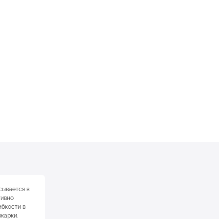
сывается в
тивно
ибкости в
 жарки.