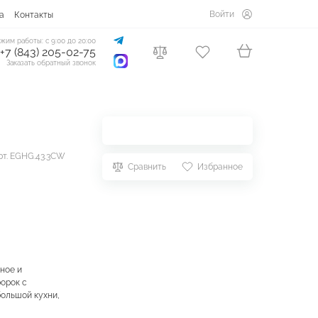
Войти
а
Контакты
жим работы: с 9:00 до 20:00
+7 (843) 205-02-75
Заказать обратный звонок
рт. EGHG.43.3CW
Сравнить
Избранное
ное и
орок с
большой кухни,