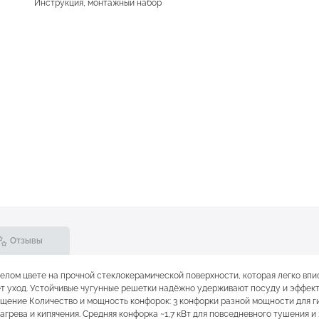
Инструкция, монтажный набор
Отзывы
елом цвете на прочной стеклокерамической поверхности, которая легко впи
т уход. Устойчивые чугунные решетки надёжно удерживают посуду и эффек
щение Количество и мощность конфорок: 3 конфорки разной мощности для г
агрева и кипячения. Средняя конфорка ~1,7 кВт для повседневного тушения и