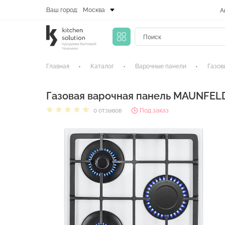
Ваш город:
Москва
А
продажа бытовой
техники
Главная
Каталог
Варочные панели
Газов
Газовая варочная панель MAUNFEL
0 отзывов
Под заказ