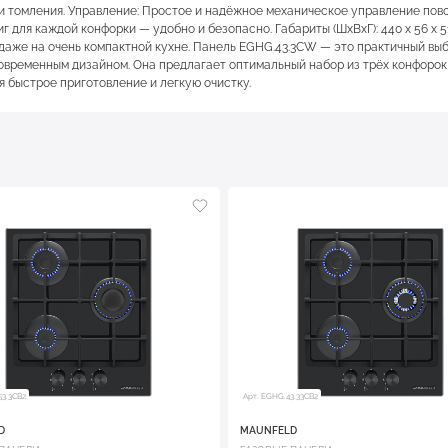
 и томления. Управление: Простое и надёжное механическое управление по
для каждой конфорки — удобно и безопасно. Габариты (ШхВхГ): 440 x 56 x 51
 даже на очень компактной кухне. Панель EGHG.43.3CW — это практичный вы
овременным дизайном. Она предлагает оптимальный набор из трёх конфорок
 быстрое приготовление и легкую очистку.
53.3CB2
Арт. EGHG.43.33CB2
D
MAUNFELD