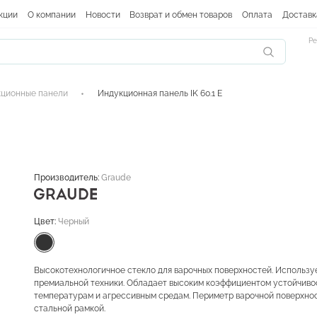
кции
О компании
Новости
Возврат и обмен товаров
Оплата
Доставк
Ре
ционные панели
Индукционная панель IK 60.1 E
Производитель:
Graude
Цвет:
Черный
Высокотехнологичное стекло для варочных поверхностей. Используе
премиальной техники. Обладает высоким коэффициентом устойчиво
температурам и агрессивным средам. Периметр варочной поверхно
стальной рамкой.