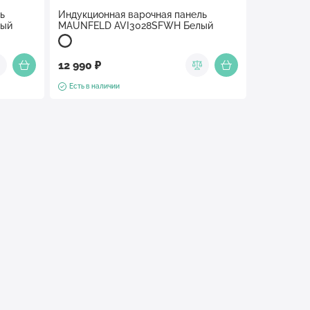
ь
Индукционная варочная панель
лый
MAUNFELD AVI3028SFWH Белый
12 990 ₽
Есть в наличии