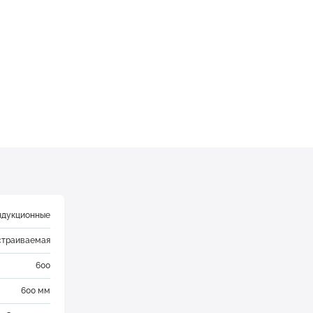
ндукционные
страиваемая
600
600 мм