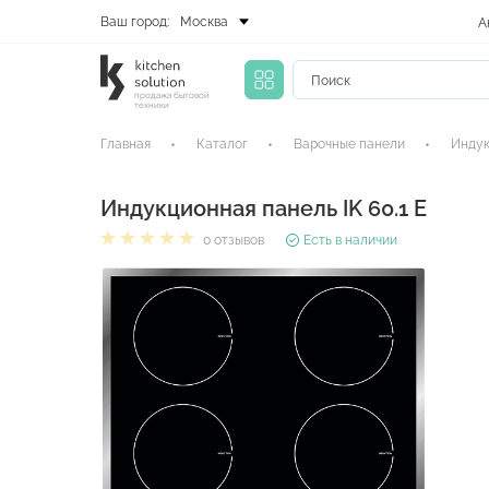
Ваш город:
Москва
А
продажа бытовой
техники
Главная
Каталог
Варочные панели
Индук
Индукционная панель IK 60.1 E
0 отзывов
Есть в наличии