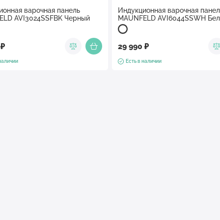
ионная варочная панель
Индукционная варочная панел
LD AVI3024SSFBK Черный
MAUNFELD AVI6044SSWH Бе
 ₽
29 990 ₽
 наличии
Есть в наличии