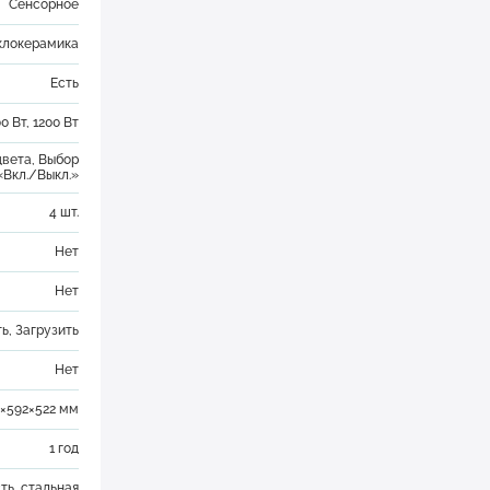
Сенсорное
клокерамика
Есть
00 Вт, 1200 Вт
цвета, Выбор
«Вкл./Выкл.»
4 шт.
Нет
Нет
ть
,
Загрузить
Нет
2×592×522 мм
1 год
ть, стальная