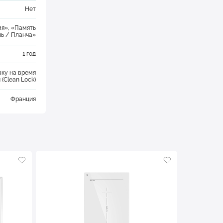
Нет
мя», «Память
ль / Планча»
1 год
вку на время
 (Clean Lock)
Франция