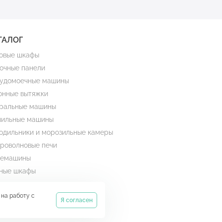
ТАЛОГ
овые шкафы
очные панели
удомоечные машины
онные вытяжки
ральные машины
ильные машины
одильники и морозильные камеры
роволновые печи
емашины
ные шкафы
ельчители
 на работу с
огреватель посуды
Я согласен
ки