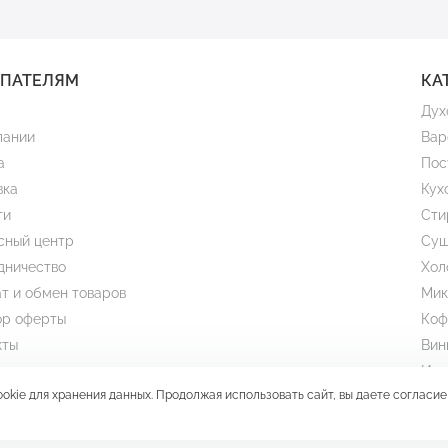
УПАТЕЛЯМ
КА
Дух
пании
Вар
а
Пос
вка
Кух
ти
Сти
сный центр
Суш
дничество
Хол
т и обмен товаров
Мик
ор оферты
Коф
кты
Вин
и
Изм
ookie
для хранения данных. Продолжая использовать сайт, вы даете согласие
Под
Мой