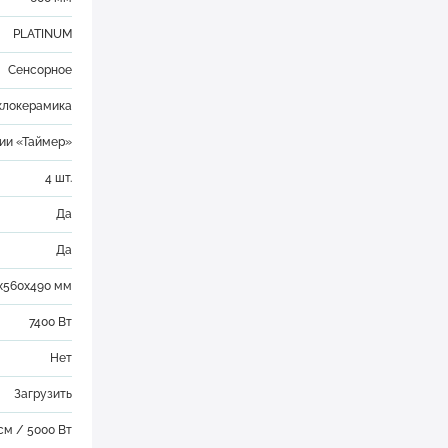
PLATINUM
Сенсорное
клокерамика
ии «Таймер»
4 шт.
Да
Да
х560х490 мм
7400 Вт
Нет
Загрузить
 см / 5000 Вт