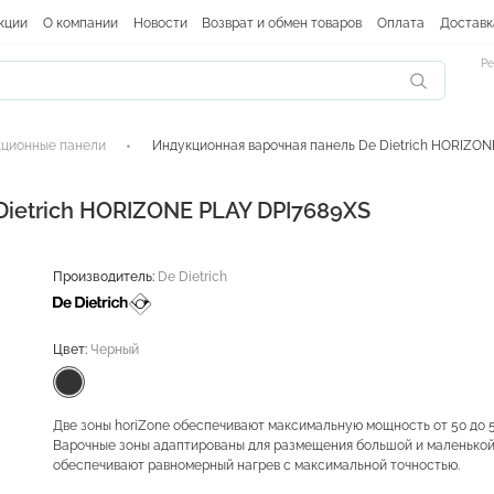
кции
О компании
Новости
Возврат и обмен товаров
Оплата
Доставк
Ре
ционные панели
Индукционная варочная панель De Dietrich HORIZON
Dietrich HORIZONE PLAY DPI7689XS
Производитель:
De Dietrich
Цвет:
Черный
Две зоны horiZone обеспечивают максимальную мощность от 50 до 5
Варочные зоны адаптированы для размещения большой и маленькой
обеспечивают равномерный нагрев с максимальной точностью.