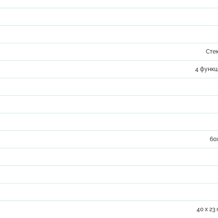
Сте
4 функц
60
40 х 23