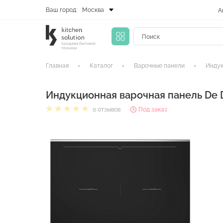
Ваш город:
Москва
А
продажа бытовой
техники
Главная
Каталог
Варочные панели
Индук
Индукционная варочная панель De 
0 отзывов
Под заказ