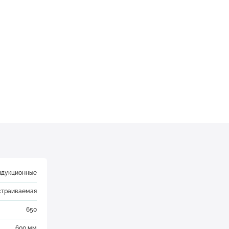
ндукционные
страиваемая
650
600 мм