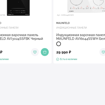
4SSFBK
Арт. AVI6044SSWH
D
MAUNFELD
ОННЫЕ ПАНЕЛИ
ИНДУКЦИОННЫЕ ПАНЕЛИ
ионная варочная панель
Индукционная варочная панел
LD AVI3024SSFBK Черный
MAUNFELD AVI6044SSWH Бе
 ₽
29 990 ₽
 наличии
Есть в наличии