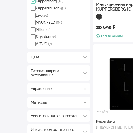
Kuppersberg
(36)
Индукционная вар
Kuppersbusch
(51)
KUPPERSBERG ICI
Lex
(15)
MAUNFELD
(89)
20 690 ₽
Millen
(5)
Есть в наличии
Signature
(2)
V-ZUG
(7)
Цвет
Базовая ширина
встраивания
Управление
Материал
Арт. 5804
Усилитель нагрева Booster
Kuppersberg
ИНДУКЦИОННЫЕ ПАНЕ
Индикаторы остаточного