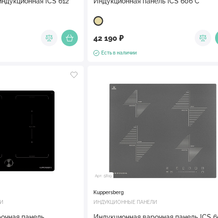
индукционная ICS 612
Индукционная панель ICS 606 C
42 190 ₽
Есть в наличии
Арт. 5819
Kuppersberg
ЛИ
ИНДУКЦИОННЫЕ ПАНЕЛИ
очная панель
Индукционная варочная панель ICS 6