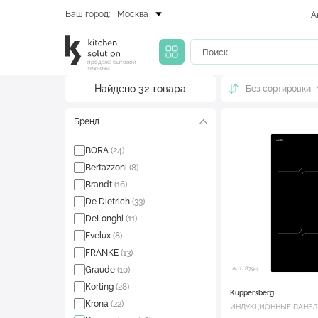
Ваш город:
Москва
А
продажа бытовой
техники
Найдено
32
товара
Без сортировки
Бренд
BORA
(24)
Bertazzoni
(8)
Brandt
(16)
De Dietrich
(33)
DeLonghi
(11)
Evelux
(8)
FRANKE
(13)
Graude
(10)
Арт. 8794
Korting
(28)
Kuppersberg
Krona
(22)
ИНДУКЦИОННЫЕ ПАНЕ