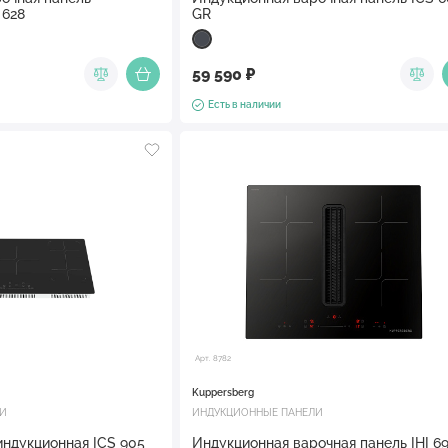
ERG ICI 628
GR
59 590 ₽
Есть в наличии
Арт. 8782
Kuppersberg
ЛИ
ИНДУКЦИОННЫЕ ПАНЕЛИ
индукционная ICS 905
Индукционная варочная панель IHI 690 с