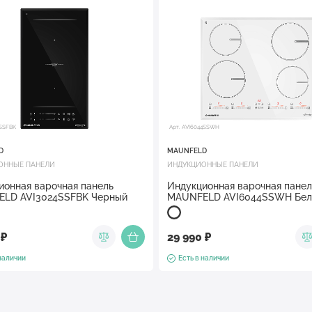
4SSFBK
Арт. AVI6044SSWH
D
MAUNFELD
ОННЫЕ ПАНЕЛИ
ИНДУКЦИОННЫЕ ПАНЕЛИ
ионная варочная панель
Индукционная варочная панел
LD AVI3024SSFBK Черный
MAUNFELD AVI6044SSWH Бе
 ₽
29 990 ₽
 наличии
Есть в наличии