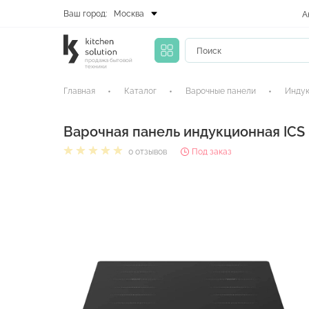
Ваш город:
Москва
А
продажа бытовой
техники
Главная
Каталог
Варочные панели
Индук
Варочная панель индукционная ICS
0 отзывов
Под заказ