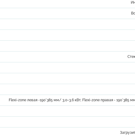
И
В
Сте
Flexi-zone левая -190*385 мм/ 3,0−3,6 кВт, Flexi-zone правая - 190*385 мм
Загрузи