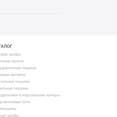
ТАЛОГ
овые шкафы
очные панели
удомоечные машины
онные вытяжки
ральные машины
ильные машины
одильники и морозильные камеры
роволновые печи
емашины
ные шкафы