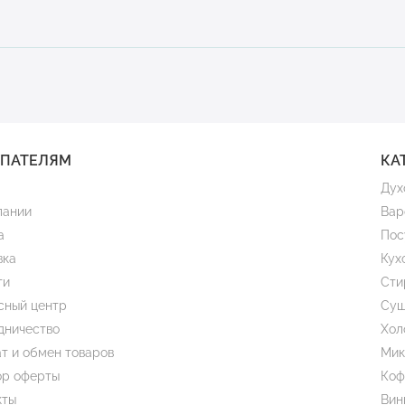
УПАТЕЛЯМ
КА
Дух
пании
Вар
а
Пос
вка
Кух
ти
Сти
сный центр
Суш
дничество
Хол
т и обмен товаров
Мик
ор оферты
Коф
кты
Вин