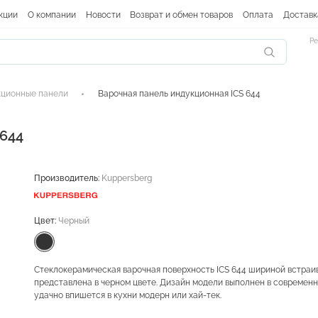
кции
О компании
Новости
Возврат и обмен товаров
Оплата
Доставк
Ре
ционные панели
Варочная панель индукционная ICS 644
 644
Производитель:
Kuppersberg
Цвет:
Черный
Стеклокерамическая варочная поверхность ICS 644 шириной встраи
представлена в черном цвете. Дизайн модели выполнен в современн
удачно впишется в кухни модерн или хай-тек.