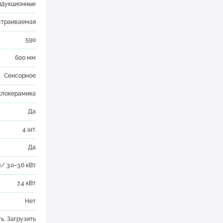
ндукционные
страиваемая
590
600 мм
Сенсорное
клокерамика
Да
4 шт.
Да
/ 3.0−3.6 кВт
7,4 кВт
Нет
ть
,
Загрузить