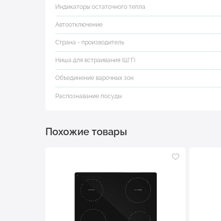
Индикаторы остаточного тепла
Автоотключение
Страна - производитель
Ниша для встраивания (Ш*Г)
Объединение варочных зон
Распознавание посуды
Похожие товары