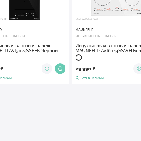
4SSFBK
Арт. AVI6044SSWH
D
MAUNFELD
ОННЫЕ ПАНЕЛИ
ИНДУКЦИОННЫЕ ПАНЕЛИ
ионная варочная панель
Индукционная варочная панел
LD AVI3024SSFBK Черный
MAUNFELD AVI6044SSWH Бе
 ₽
29 990 ₽
 наличии
Есть в наличии