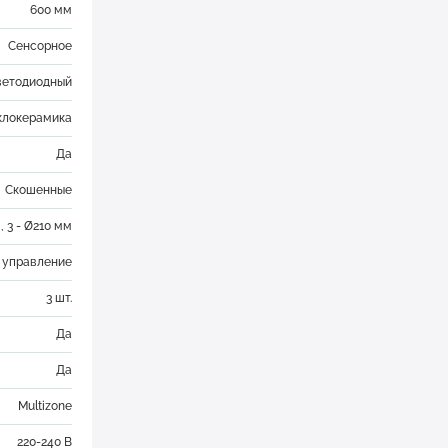
600 мм
Сенсорное
ветодиодный
клокерамика
Да
Скошенные
, 3 - Ø210 мм
 управление
3 шт.
Да
Да
Multizone
220-240 В