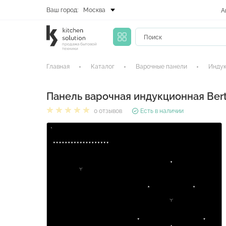
Ваш город:
Москва
А
продажа бытовой
техники
Главная
Каталог
Варочные панели
Индук
Панель варочная индукционная Ber
0 отзывов
Есть в наличии