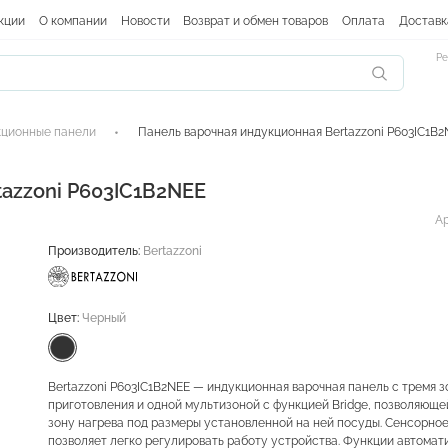
кции
О компании
Новости
Возврат и обмен товаров
Оплата
Доставк
Ре
ционные панели
Панель варочная индукционная Bertazzoni P603IC1B
tazzoni P603IC1B2NEE
Ар
Производитель:
Bertazzoni
Цвет:
Черный
Bertazzoni P603IC1B2NEE — индукционная варочная панель с тремя 
приготовления и одной мультизоной с функцией Bridge, позволяюще
зону нагрева под размеры установленной на ней посуды. Сенсорно
позволяет легко регулировать работу устройства. Функции автомат