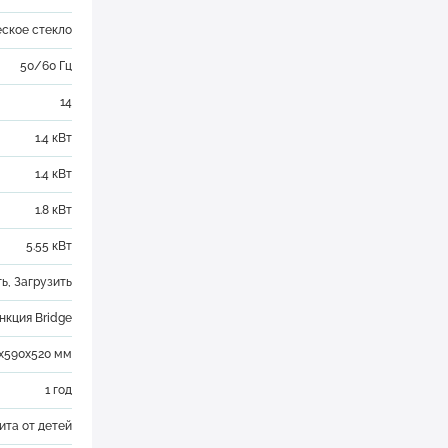
ское стекло
50/60 Гц
14
1.4 кВт
1.4 кВт
1.8 кВт
5.55 кВт
ть
,
Загрузить
нкция Bridge
х590х520 мм
1 год
ита от детей