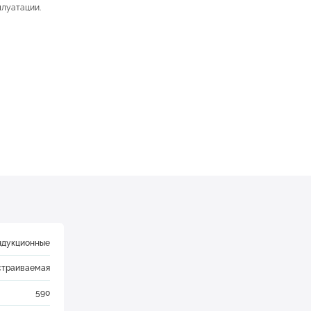
плуатации.
ндукционные
страиваемая
590