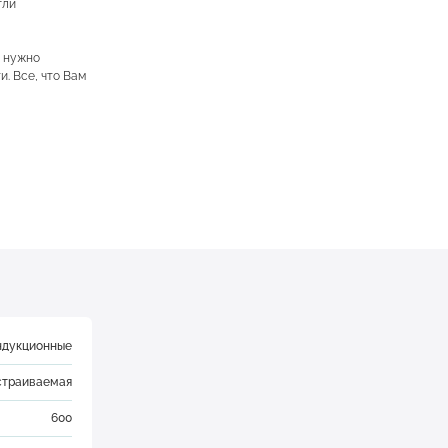
гли
е нужно
. Все, что Вам
ндукционные
страиваемая
600