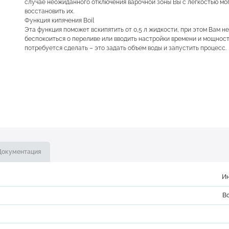
случае неожиданного отключения варочной зоны Вы с легкостью мо
восстановить их.
Функция кипячения Boil
Эта функция поможет вскипятить от 0,5 л жидкости, при этом Вам н
беспокоиться о переливе или вводить настройки времени и мощности
потребуется сделать – это задать объем воды и запустить процесс.
Документация
И
В