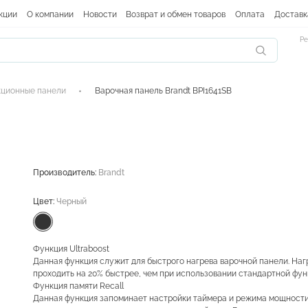
кции
О компании
Новости
Возврат и обмен товаров
Оплата
Доставк
Ре
ционные панели
Варочная панель Brandt BPI1641SB
Производитель:
Brandt
Цвет:
Черный
Функция Ultraboost
Данная функция служит для быстрого нагрева варочной панели. Наг
проходить на 20% быстрее, чем при использовании стандартной фун
Функция памяти Recall
Данная функция запоминает настройки таймера и режима мощности,