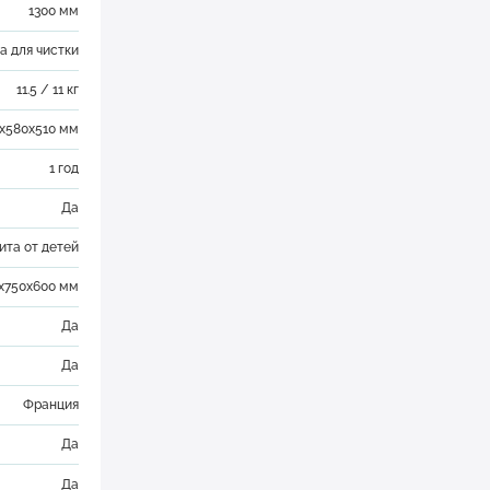
1300 мм
а для чистки
11.5 / 11 кг
x580x510 мм
1 год
Да
ита от детей
x750x600 мм
Да
Да
Франция
Да
Да