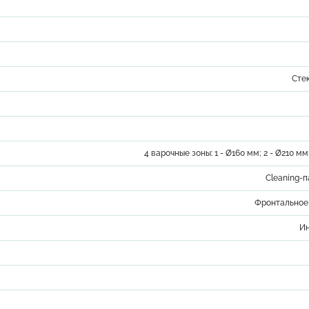
Сте
4 варочные зоны: 1 - Ø160 мм; 2 - Ø210 мм
Cleaning-п
Фронтальное
И