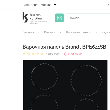
Ваш город:
Москва
А
продажа бытовой
техники
Главная
Каталог
Варочные панели
Индук
Варочная панель Brandt BPI1641SB
0 отзывов
Под заказ