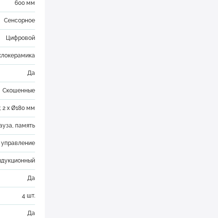
600 мм
Сенсорное
Цифровой
клокерамика
Да
Скошенные
; 2 x Ø180 мм
ауза, память
 управление
ндукционный
Да
4 шт.
Да