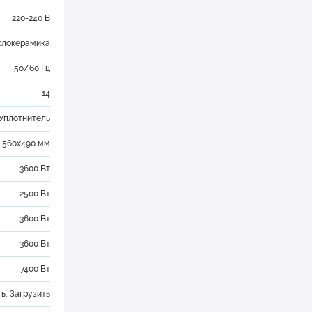
220-240 В
клокерамика
50/60 Гц
14
Уплотнитель
560x490 мм
3600 Вт
2500 Вт
3600 Вт
3600 Вт
7400 Вт
ть
,
Загрузить