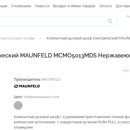
кции
О компании
Новости
Возврат и обмен товаров
Оплата
Доставк
Ре
тные духовые шкафы
Компактный духовой шкаф электрический MA
рический MAUNFELD MCMO5013MDS Нержавею
Арт
Производитель:
MAUNFELD
Цвет:
Нержавеющая сталь
Компактный духовой шкаф с 13 режимами приготовления: полный фу
компактном исполнении, с поворотными ручками PUSH PULL и сенс
клавишами.