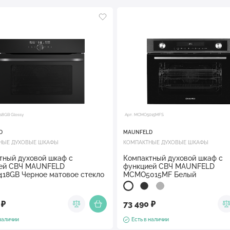
18GB Glossy
Арт. MCMO5015MFS
D
MAUNFELD
НЫЕ ДУХОВЫЕ ШКАФЫ
КОМПАКТНЫЕ ДУХОВЫЕ ШКАФЫ
тный духовой шкаф с
Компактный духовой шкаф с
ей СВЧ MAUNFELD
функцией СВЧ MAUNFELD
18GB Черное матовое стекло
MCMO5015MF Белый
 ₽
73 490 ₽
 наличии
Есть в наличии