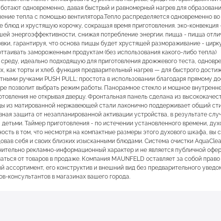
аботают одновременно, давая быстрый и равномерный нагрев для образован
ение тепла с помощью вентилятора.Тепло распределяется одновременно во
 блюд и хрустящую корочку, сокращая время приготовления. эко-конвекция 
ей энергоэффективности, снижая потребление энергии. пицца - пицца отли
уховки, гарантируя, что основа пиццы будет хрустящей размораживание - цирк
оттаивать замороженным продуктам (без использования какого-либо тепла)
ю среду, идеально подходящую для приготовления дрожжевого теста, одновр
х, как торты и хлеб. функция предварительный нагрев — для быстрого дости
ными ручками PUSH PULL: простота в использовании благодаря прямому до
ре позволит выбрать режим работы. Панорамное стекло и мощное внутренн
отовления не открывая дверцу. Фронтальная панель сделана из высококачес
цы из матированной нержавеющей стали лаконично поддерживает общий сти
ивная защита от незапланированной активации устройства, в результате слу
 детьми. Таймер приготовления - по истечении установленного времени, дух
ость в том, что несмотря на компактные размеры этого духового шкафа, вы
довав себя и своих близких изысканными блюдами. Система очистки AquaCle
чительно рекламно-информационный характер и не является публичной офер
аться от товаров в продаже. Компания MAUNFELD оставляет за собой право
 ассортимент, его конструктив и внешний вид без предварительного уведо
в-консультантов в магазинах вашего города.