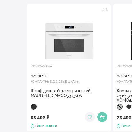
Арт. AMCO5313GW
Арт. XCMO44
MAUNFELD
MAUNFEL
КОМПАКТНЫЕ ДУХОВЫЕ ШКАФЫ
КОМПАКТ
Шкаф духовой электрический
Компак
MAUNFELD AMCO5313GW
функци
XCMO44
55 490 ₽
73 490
Есть в наличии
Есть в