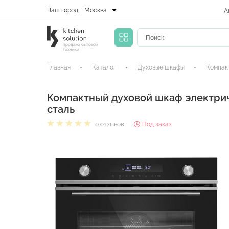
Ваш город:
Москва
А
продажа бытовой
техники
Главная
Каталог
Духовые шкафы
Компак
Компактный духовой шкаф элект
сталь
0 отзывов
Под заказ