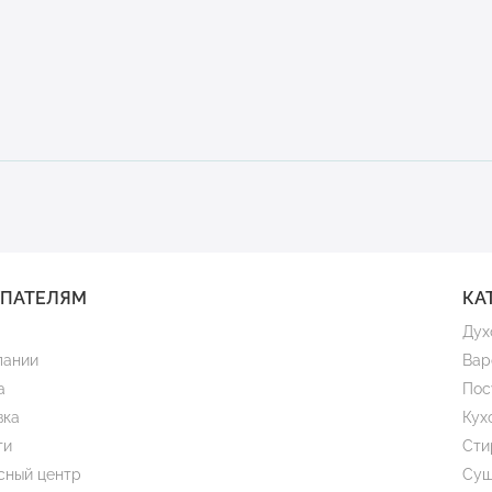
УПАТЕЛЯМ
КА
Дух
пании
Вар
а
Пос
вка
Кух
ти
Сти
сный центр
Суш