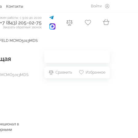
Войти
а
Контакты
жим работы: с 9:00 до 20:00
+7 (843) 205-02-75
Заказать обратный звонок
UNFELD MCMO5013MDS
щая
Сравнить
Избранное
. MCMO5013MDS
нкционал в
орными