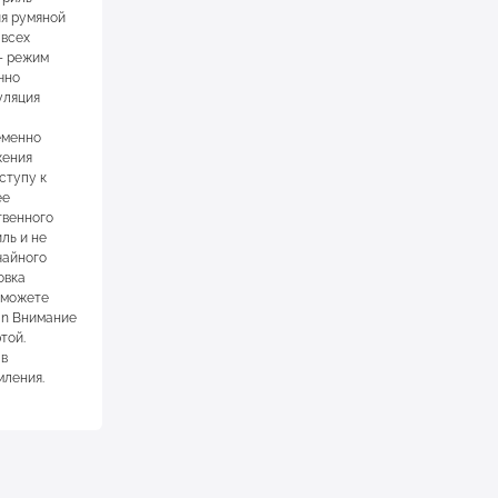
ия румяной
 всех
- режим
чно
уляция
еменно
жения
ступу к
ее
твенного
ль и не
чайного
овка
 сможете
an Внимание
той.
 в
мления.