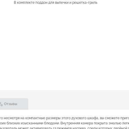
В комплекте поддон для выпечки и решетка-гриль
Отзывы
что несмотря на компактные размеры этого духового шкафа, вы сможете приг
воих близких изысканными блюдами. Внутренняя камера покрыта эмалью легк
ьзователь может активировать 13 режимов нагрева, среди которых: двойной г