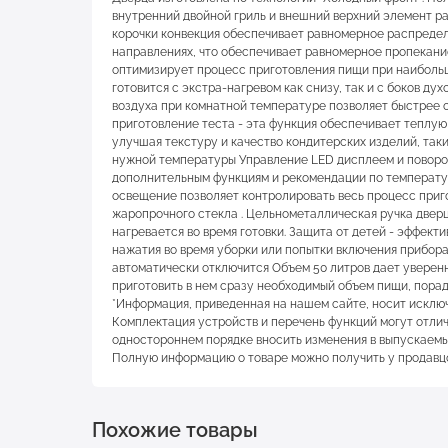
внутренний двойной гриль и внешний верхний элемент р
корочки конвекция обеспечивает равномерное распредел
направлениях, что обеспечивает равномерное пропекание
оптимизирует процесс приготовления пищи при наибольш
готовится с экстра-нагревом как снизу, так и с боков д
воздуха при комнатной температуре позволяет быстрее 
приготовление теста - эта функция обеспечивает теплу
улучшая текстуру и качество кондитерских изделий, таки
нужной температуры Управление LED дисплеем и поворот
дополнительным функциям и рекомендации по температу
освещение позволяет контролировать весь процесс приг
жаропрочного стекла . Цельнометаллическая ручка двер
нагревается во время готовки. Защита от детей - эффект
нажатия во время уборки или попытки включения прибора
автоматически отключится Объем 50 литров дает уверенн
приготовить в нем сразу необходимый объем пищи, пора
*Информация, приведенная на нашем сайте, носит исклю
Комплектация устройств и перечень функций могут отлич
одностороннем порядке вносить изменения в выпускаемый
Полную информацию о товаре можно получить у продавцо
Похожие товары