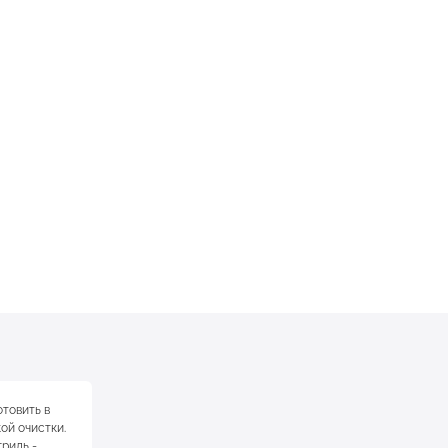
отовить в
ой очистки.
риль -