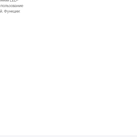
енняя LED-
Использование
й, Функции: