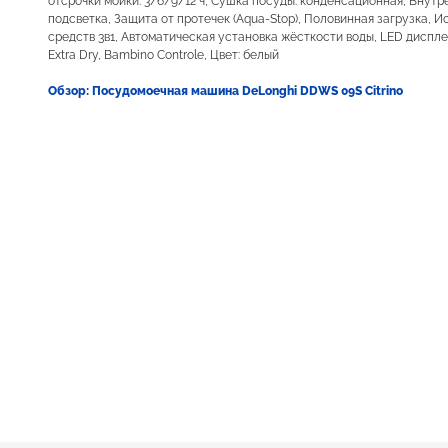
отсрочки мойки: 3/6/9/12 ч, Сушка посуды: конденсационная, Внутр
подсветка, Защита от протечек (Aqua-Stop), Половинная загрузка, 
средств 3в1, Автоматическая установка жёсткости воды, LED диспле
Extra Dry, Bambino Controle, Цвет: белый
Обзор: Посудомоечная машина DeLonghi DDWS 09S Citrino