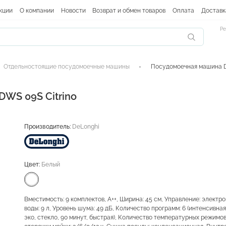
кции
О компании
Новости
Возврат и обмен товаров
Оплата
Доставк
Ре
Отдельностоящие посудомоечные машины
Посудомоечная машина D
WS 09S Citrino
Производитель:
DeLonghi
Цвет:
Белый
Вместимость: 9 комплектов, А++, Ширина: 45 см, Управление: электр
воды: 9 л, Уровень шума: 49 дБ, Количество программ: 6 (интенсивна
эко, стекло, 90 минут, быстрая), Количество температурных режимов