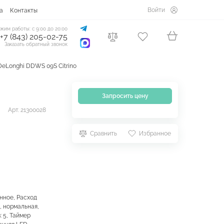
Войти
а
Контакты
жим работы: с 9:00 до 20:00
+7 (843) 205-02-75
Заказать обратный звонок
eLonghi DDWS 09S Citrino
Запросить цену
Арт. 21300028
Сравнить
Избранное
онное, Расход
я, нормальная,
: 5, Таймер