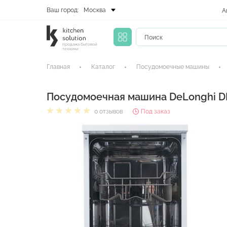
Ваш город:
Москва
А
продажа бытовой
техники
Главная
Каталог
Посудомоечные машины
Посудомоечная машина DeLonghi DD
0 отзывов
Под заказ