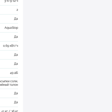
3-6-9-12 ч
2
Да
AquaStop
Да
0,69 кВт/ч
Да
Да
49 дБ
асыпки соли,
тийный талон
Да
Да
41 кг / 36 кг