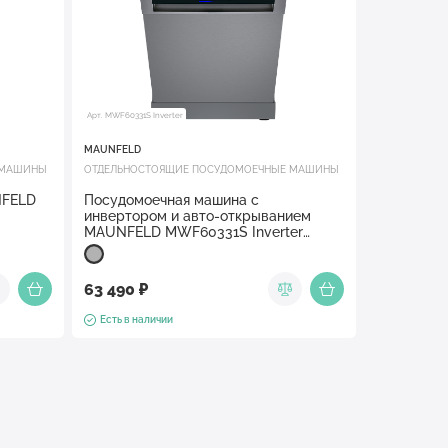
Арт. MWF60331S Inverter
MAUNFELD
 МАШИНЫ
ОТДЕЛЬНОСТОЯЩИЕ ПОСУДОМОЕЧНЫЕ МАШИНЫ
NFELD
Посудомоечная машина c
инвертором и авто-открыванием
MAUNFELD MWF60331S Inverter
Нержавеющая сталь
63 490 ₽
Есть в наличии