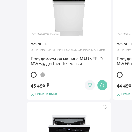
Арт. MWF45331S Inverter
Арт. MWF60
MAUNFELD
MAUNFEL
ОТДЕЛЬНОСТОЯЩИЕ ПОСУДОМОЕЧНЫЕ МАШИНЫ
ОТДЕЛЬН
Посудомоечная машина MAUNFELD
Посудо
MWF45331 Inverter Белый
MWF60
45 490 ₽
44 490
Есть в наличии
Есть в