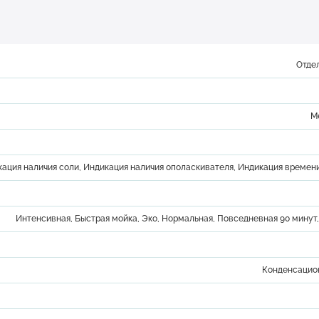
Отде
М
ация наличия соли, Индикация наличия ополаскивателя, Индикация време
Интенсивная, Быстрая мойка, Эко, Нормальная, Повседневная 90 минут
Конденсацион