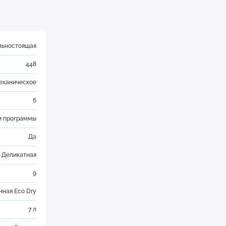
льностоящая
448
еханическое
6
ни программы
Да
, Деликатная
9
ная Eco Dry
7 л