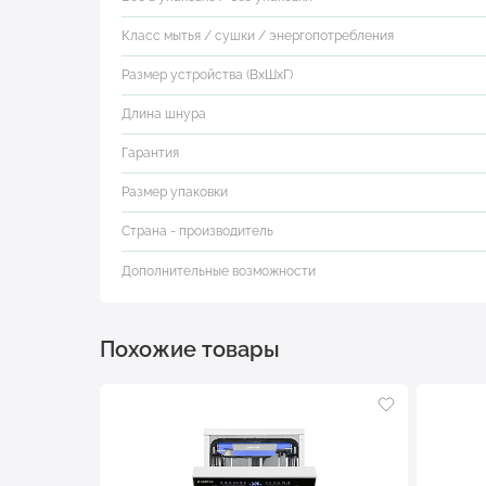
Класс мытья / сушки / энергопотребления
Размер устройства (ВхШхГ)
Длина шнура
Гарантия
Размер упаковки
Страна - производитель
Дополнительные возможности
Похожие товары