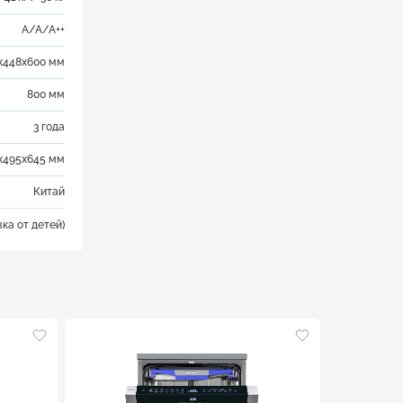
A/A/A++
х448х600 мм
800 мм
3 года
х495х645 мм
Китай
вка от детей)