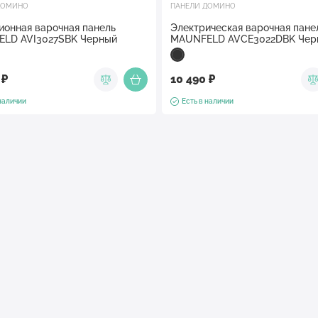
ДОМИНО
ПАНЕЛИ ДОМИНО
ионная варочная панель
Электрическая варочная пане
LD AVI3027SBK Черный
MAUNFELD AVCE3022DBK Чер
 ₽
10 490 ₽
 наличии
Есть в наличии