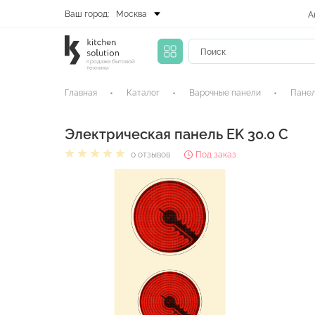
Ваш город:
Москва
А
продажа бытовой
техники
Главная
Каталог
Варочные панели
Пане
Электрическая панель EK 30.0 C
0 отзывов
Под заказ