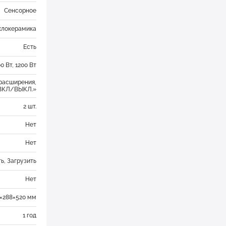
Сенсорное
клокерамика
Есть
0 Вт, 1200 Вт
 расширения,
«ВКЛ/ВЫКЛ.»
2 шт.
Нет
Нет
ть
,
Загрузить
Нет
1×288×520 мм
1 год