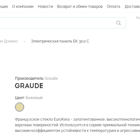
кции
О компании
Новости
Возврат и обмен товаров
Оплата
Доставк
Ре
ли Домино
Электрическая панель EK 30.0 C
Производитель:
Graude
Цвет:
Бежевый
Французское стекло EuroKera - запатентованное, высокотехнологич
варочных поверхностей. Используется в сериях премиальной техник
высоким коэффициентом устойчивости к температурам и агрессивн