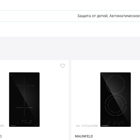
Защита от детей, Автоматическо
7SBK
Арт. AVCE3022DBK
D
MAUNFELD