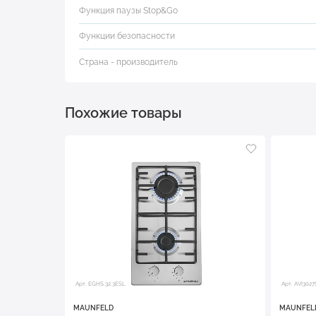
Функция паузы Stop&Go
Функции безопасности
Страна - производитель
Похожие товары
Арт. EGHS.32.3ESL
Арт. AVI302
MAUNFELD
MAUNFEL