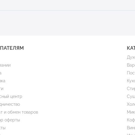
УПАТЕЛЯМ
КА
Дух
пании
Вар
а
Пос
вка
Кух
ти
Сти
сный центр
Суш
дничество
Хол
т и обмен товаров
Мик
ор оферты
Коф
кты
Вин