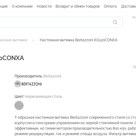
кции
О компании
Новости
Возврат и обмен товаров
Оплата
Доставк
Ре
разные вытяжки
Настенная вытяжка Bertazzoni KG120CONXA
120CONXA
А
Производитель:
Bertazzoni
Цвет:
Нержавеющая сталь
Т-образная настенная вытяжка Bertazzoni современного стиля со с
корпусом и сенсорным управлением на черной стеклянной панели.
эффективным, но тихим мотором производительностью 800 м3ч, рабо
режиме рециркуляции, так и режиме отвода воздуха. Фильтр вытяжк