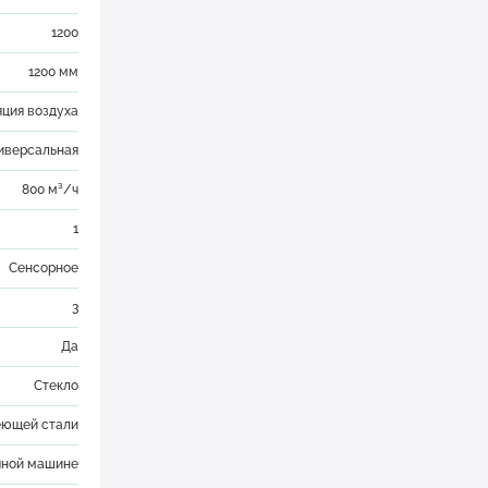
1200
1200 мм
яция воздуха
иверсальная
800 м³/ч
1
Сенсорное
3
Да
Стекло
еющей стали
чной машине