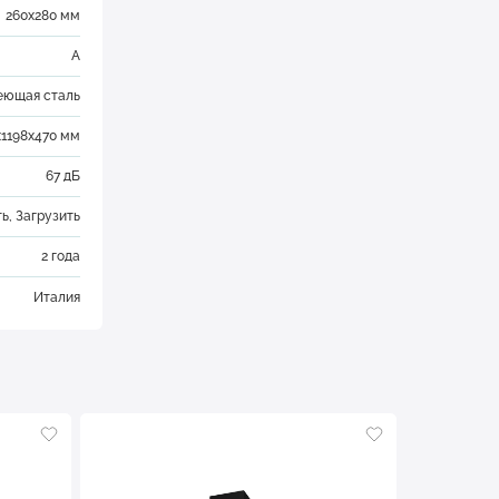
260х280 мм
A
ющая сталь
х1198х470 мм
67 дБ
ть
,
Загрузить
2 года
Италия