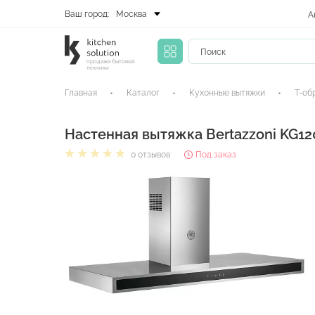
Ваш город:
Москва
А
продажа бытовой
техники
Главная
Каталог
Кухонные вытяжки
Т-об
Настенная вытяжка Bertazzoni KG
0 отзывов
Под заказ