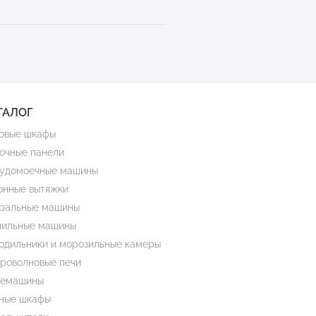
ТАЛОГ
овые шкафы
очные панели
удомоечные машины
онные вытяжки
ральные машины
ильные машины
одильники и морозильные камеры
роволновые печи
емашины
ные шкафы