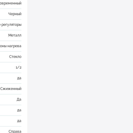
овременный
Черный
 регуляторы
Металл
зоны нагрева
Стекло
1/2
да
/Сжиженный
Да
да
да
Справа