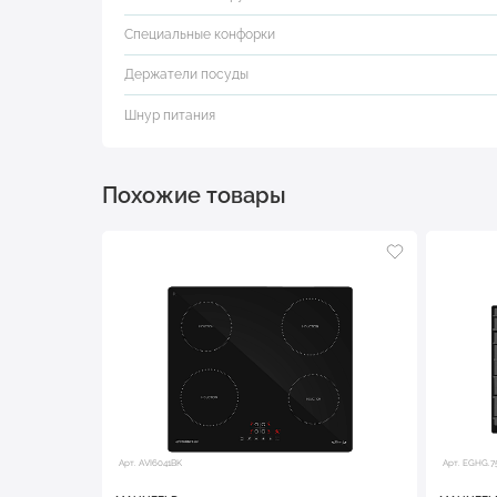
Специальные конфорки
Держатели посуды
Шнур питания
Похожие товары
Арт. AVI6041BK
Арт. EGHG.7