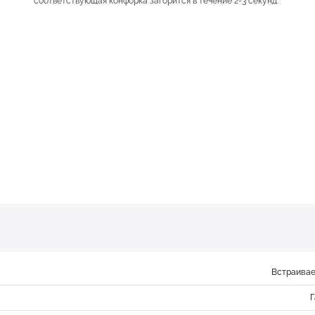
соответствующая конфорка загорится в течение 2-3 секунд.
Встраивае
Г