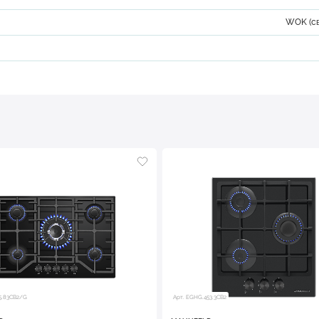
WOK (с
5.83CB2/G
Арт. EGHG.453.3CB2