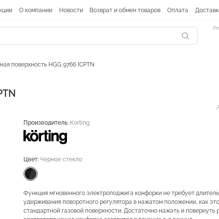
кции
О компании
Новости
Возврат и обмен товаров
Оплата
Доставк
Ре
ная поверхность HGG 9766 ICPTN
PTN
Производитель:
Korting
Цвет:
Черное стекло
Функция мгновенного электроподжига конфорки не требует длител
удерживания поворотного регулятора в нажатом положении, как эт
стандартной газовой поверхности. Достаточно нажать и повернуть 