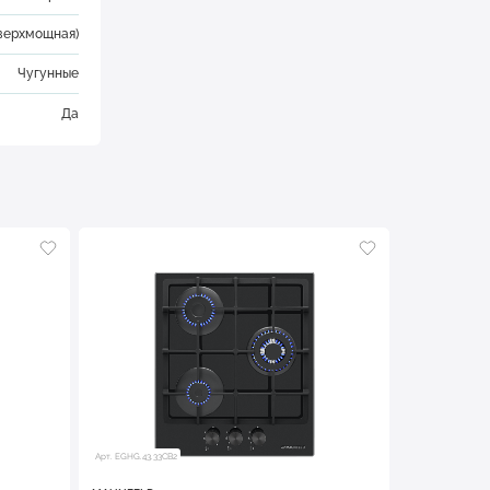
верхмощная)
Чугунные
Да
Арт. EGHG.43.33CB2