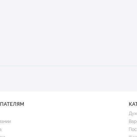
УПАТЕЛЯМ
КА
Дух
пании
Вар
а
Пос