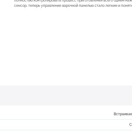
полностью контролировать процесс приготовления всего одним на
сенсор, теперь управление варочной панелью стало легким и понят
Встраивае
С