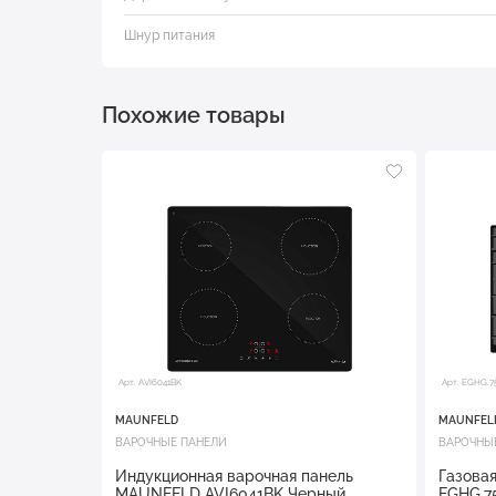
Шнур питания
Похожие товары
Арт. AVI6041BK
Арт. EGHG.7
MAUNFELD
MAUNFEL
ВАРОЧНЫЕ ПАНЕЛИ
ВАРОЧНЫ
Индукционная варочная панель
Газова
MAUNFELD AVI6041BK Черный
EGHG.7