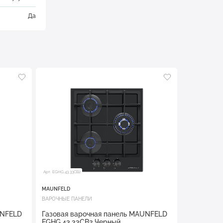
Да
Арт. EGHG.43.33CB2
MAUNFELD
ВАРОЧНЫЕ ПАНЕЛИ
UNFELD
Газовая варочная панель MAUNFELD
EGHG.43.33CB2 Черный