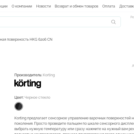
кции
О компании
Новости
Возврат и обмен товаров
Оплата
Доставк
Ре
ная поверхность HKG 6206 CN
N
А
Производитель:
Korting
Цвет:
Черное стекло
Korting предлагает сенсорное управление варочных поверхностей н
поколения. Просто проведите пальцем по шкале сенсорного дисплея
выбрать нужную температуру или сразу нажмите на нужный вам ре