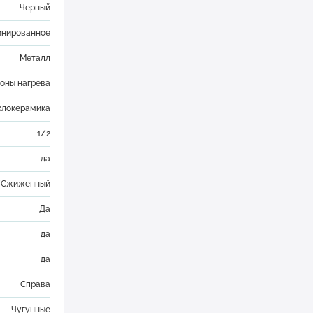
Черный
нированное
Металл
зоны нагрева
клокерамика
1/2
да
/Сжиженный
Да
да
да
Справа
Чугунные