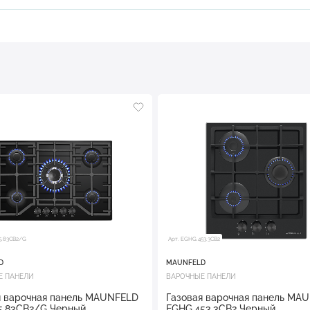
5.83CB2/G
Арт. EGHG.453.3CB2
D
MAUNFELD
Е ПАНЕЛИ
ВАРОЧНЫЕ ПАНЕЛИ
я варочная панель MAUNFELD
Газовая варочная панель MA
5.83CB2/G Черный
EGHG.453.3CB2 Черный