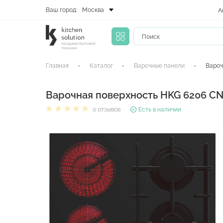
Ваш город:
Москва
А
продажа бытовой
техники
Главная
Каталог
Варочные панели
Вароч
Варочная поверхность HKG 6206 C
0 отзывов
Есть в наличии