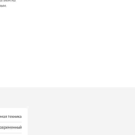
жатием на
ным.
мая техника
овременный