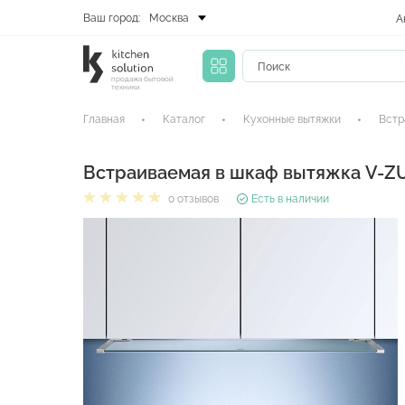
Ваш город:
Москва
А
продажа бытовой
техники
Главная
Каталог
Кухонные вытяжки
Встр
Встраиваемая в шкаф вытяжка V-Z
0 отзывов
Есть в наличии