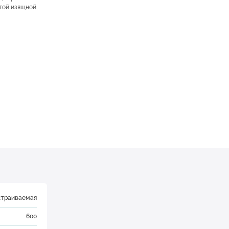
отой изящной
страиваемая
600