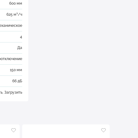
600 мм
625 м³/ч
еханическое
4
Да
оотключение
150 мм
66 дБ
ть
,
Загрузить