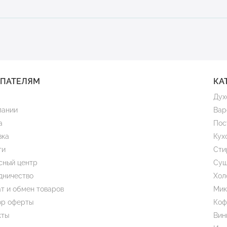
УПАТЕЛЯМ
КА
Дух
пании
Вар
а
Пос
вка
Кух
ти
Сти
сный центр
Суш
дничество
Хол
т и обмен товаров
Мик
ор оферты
Коф
кты
Вин