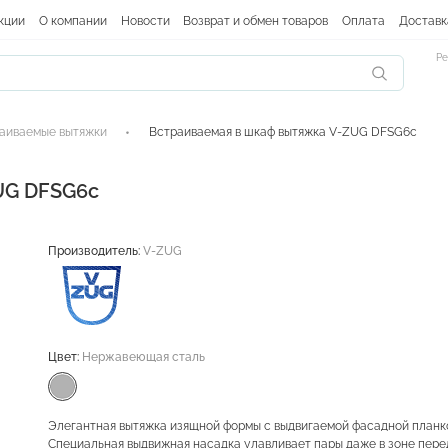
кции
О компании
Новости
Возврат и обмен товаров
Оплата
Доставк
Ре
аиваемые вытяжки
Встраиваемая в шкаф вытяжка V-ZUG DFSG6c
UG DFSG6c
Производитель:
V-ZUG
Цвет:
Нержавеющая сталь
Элегантная вытяжка изящной формы с выдвигаемой фасадной планк
Специальная выдвижная насадка улавливает пары даже в зоне пере