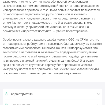
зависимости от конструктивных особенностей, электроподжиг
включается нажатием соответствующей кнопки на панели управления
или срабатывает при подаче газа. Такая опция избавляет пользователя
от необходимости держать под рукой спички или зажигалку и
уменьшает риск получения ожога от непосредственного контакта с
огнем. Газ-контроль подразумевает, что благодаря специальному
датчику и клапану при случайном угасании огня газ мгновенно
блокируется и перестает поступать — утечка предотвращена.
Особенность газового духового шкафа Кортинг OGG 771 CFN в том, что
он поддерживает работу гриля и конвекции, благодаря чему Вы сможете
готовить самые разнообразные блюда. Конвекция подразумевает, что
вентилятор с нагревательным элементом поддерживает циркуляцию
горячего воздуха по всей камере, что идеально подойдет для выпечки
или пирогов с влажной начинкой, сушки ягод и грибов. А благодаря
грилю вы получите хрустящую корочку без пересыхания. Очистка
камеры осуществляется при помощи задней стенки с каталитическим
покрытием, самостоятельно расщепляющей загрязнения.
Характеристики