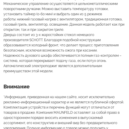
Механическое управление осуществляется цельнометаллическими
поворотными ручками. Можно выставить температуру готовки,
установить таймер (0-60 мин) и выбрать один из 5 режимов
работы: нижний газовый нагрев с вентилятором, традиционная готовка,
газовый гриль, вентилятор, освещение. Данная модель работает как при
открытом, так и при закрытом гриле.
Дверца состоит из 3-х жаростойких стекол немецкого
производителя SCHOTT. Благодаря подобной конструкции
образовывается холодный фронт, что делает процесс приготовления
безопасным, исключая возможность ожога при касании.
Надежность духового шкафа обеспечивается полным газ-контролем –
система, которая перекрывает подачу газа, если потух огонь.
Автоматический электроподжиг является дополнительным
преимуществом этой модели.
Внимание
*Информация, приведенная на нашем сайте, носит исключительно
рекламно-информационный характер и не является публичной офертой.
Комплектация устройств и перечень функций могут отличаться от
товаров в продаже. Компания MAUNFELD оставляет за собой право в
одностороннем порядке вносить изменения в выпускаемый
ассортимент, его конструктив и внешний вид без предварительного
уведомления. Полную информацию о товаре можно получить у