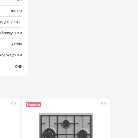
100 см
11,3 кг / 10 кг
х600х510 мм
3 года
х650х570 мм
КНР
Новинка