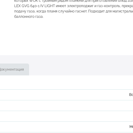
которых WOK с тройным рядом пламени для приготовления блюд ази
LEX GVG 640-1 IV LIGHT имеет электроподжиг и газ-контроль, пре
подачу газа, когда пламя случайно гаснет. Подходит для магистраль
баллонного газа.
Документация
В
М