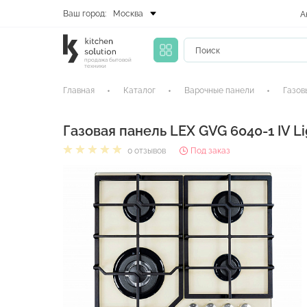
Ваш город:
Москва
А
продажа бытовой
техники
Главная
Каталог
Варочные панели
Газов
Газовая панель LEX GVG 6040-1 IV L
0 отзывов
Под заказ