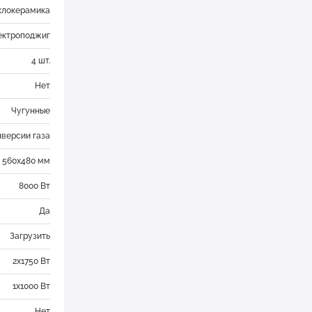
клокерамика
лектроподжиг
4 шт.
Нет
Чугунные
нверсии газа
560х480 мм
8000 Вт
Да
Загрузить
2x1750 Вт
1х1000 Вт
Нет