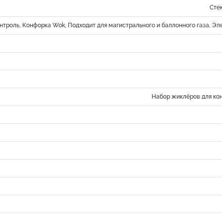
Сте
онтроль, Конфорка Wok, Подходит для магистрального и баллонного газа, Э
Набор жиклёров для ко