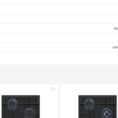
95
140