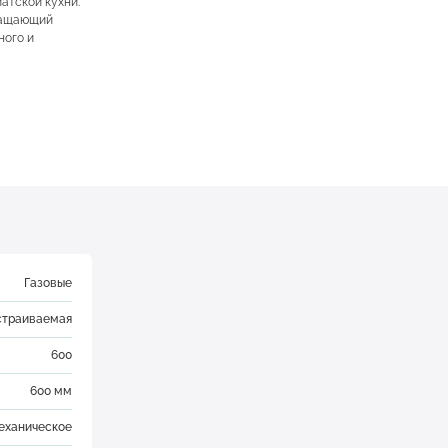
атской кухни.
кращающий
ного и
Газовые
страиваемая
600
600 мм
еханическое