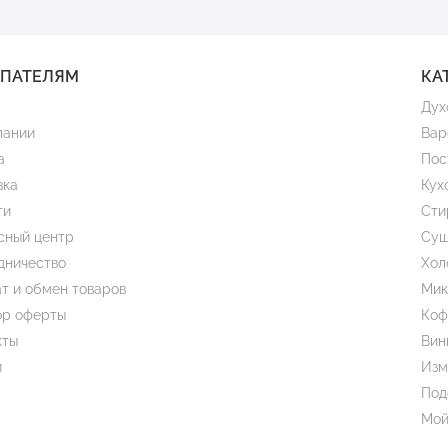
УПАТЕЛЯМ
КА
Дух
пании
Вар
а
Пос
вка
Кух
ти
Сти
сный центр
Суш
дничество
Хол
т и обмен товаров
Мик
ор оферты
Коф
кты
Вин
и
Изм
Под
Мой