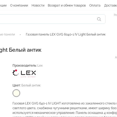
кции
О компании
Новости
Возврат и обмен товаров
Оплата
Доставк
Ре
ые панели
Газовая панель LEX GVG 6040-1 IV Light Белый антик
ight Белый антик
А
Производитель:
Lex
Цвет:
Белый антик
Газовая LEX GVG 640-1 IV LIGHT изготовлена из закаленного стекла
светлого цвета, снабжена чугунными решетками, имеет ширину 600 
используется механическое управление. Панель оснащена 4 конфор