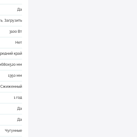
Да
ть
,
Загрузить
3100 Вт
Нет
редний край
x680x520 мм
1350 мм
/ Сжиженный
1 год
Да
Да
Чугунные