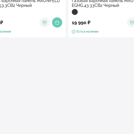
я варочная панель MAUNFELD
Газовая варочная панель MA
53.3CB2 Черный
EGHG.43.33CB2 Черный
 ₽
19 990 ₽
 наличии
Есть в наличии