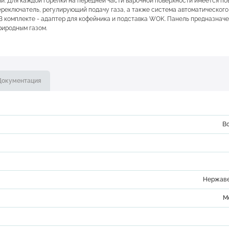
и. Для каждой горелки на передней части варочной поверхности имеется п
реключатель, регулирующий подачу газа, а также система автоматического
В комплекте - адаптер для кофейника и подставка WOK. Панель предназначе
иродным газом.
Документация
В
Нержаве
М