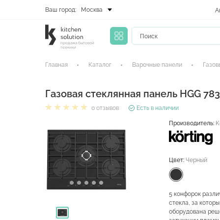
Ваш город:
Москва
А
продажа бытовой
техники
Главная
Каталог
Варочные панели
Газов
Газовая стеклянная панель HGG 78
0 отзывов
Есть в наличии
Производитель:
K
Цвет:
Черный
5 конфорок разли
стекла, за которы
оборудована реше