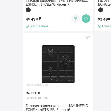
Газовая варочная панель MAUNFELD
Газова
EGHG.75.83CB2/G Черный
EGHG.4
41 490 ₽
13 490
Есть в наличии
Есть в
Арт. EGHE.43.3STS-EB2
MAUNFELD
ГАЗОВЫЕ ПАНЕЛИ
Газовая варочная панель MAUNFELD
EGHE.43.3STS-EB2 Черный