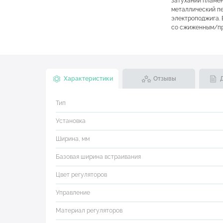
затухании пламен
металлический пе
электроподжига. 
со сжиженным/пр
Характеристики
Отзывы
Тип
Установка
Ширина, мм
Базовая ширина встраивания
Цвет регуляторов
Управление
Материал регуляторов