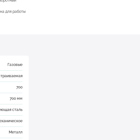
оворотный
на для работы
Газовые
страиваемая
700
700 мм
ющая сталь
еханическое
Металл