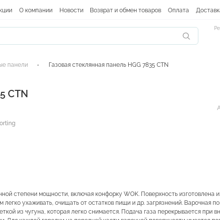
кции
О компании
Новости
Возврат и обмен товаров
Оплата
Доставк
Ре
ые панели
Газовая стеклянная панель HGG 7835 CTN
35 CTN
orting
чной степени мощности, включая конфорку WOK. Поверхность изготовлена и
м легко ухаживать, очищать от остатков пищи и др. загрязнений. Варочная п
ткой из чугуна, которая легко снимается. Подача газа перекрывается при в