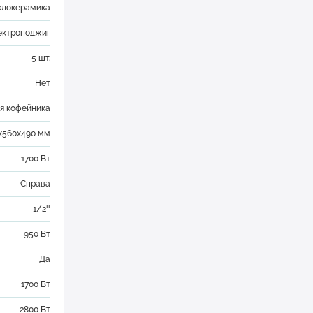
клокерамика
лектроподжиг
5 шт.
Нет
я кофейника
x560x490 мм
1700 Вт
Справа
1/2''
950 Вт
Да
1700 Вт
2800 Вт