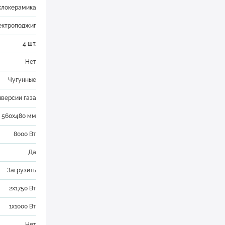
клокерамика
лектроподжиг
4 шт.
Нет
Чугунные
нверсии газа
560х480 мм
8000 Вт
Да
Загрузить
2х1750 Вт
1х1000 Вт
Нет