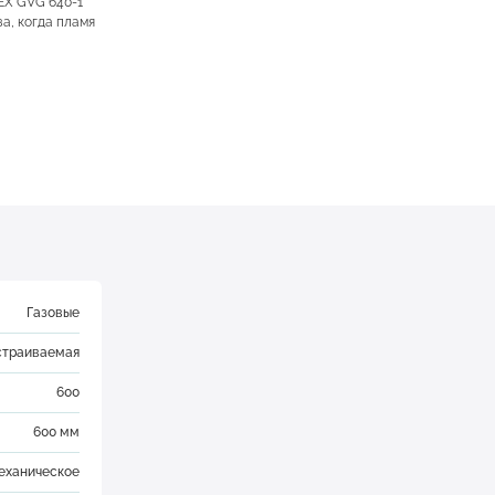
EX GVG 640-1
а, когда пламя
Газовые
страиваемая
600
600 мм
еханическое