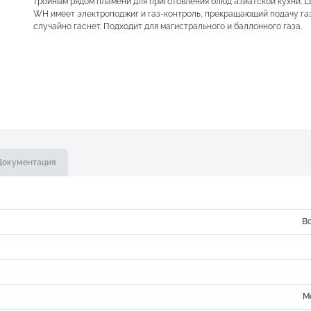
тройным рядом пламени для приготовления блюд азиатской кухни. L
WH имеет электроподжиг и газ-контроль, прекращающий подачу газ
случайно гаснет. Подходит для магистрального и баллонного газа.
Документация
В
М