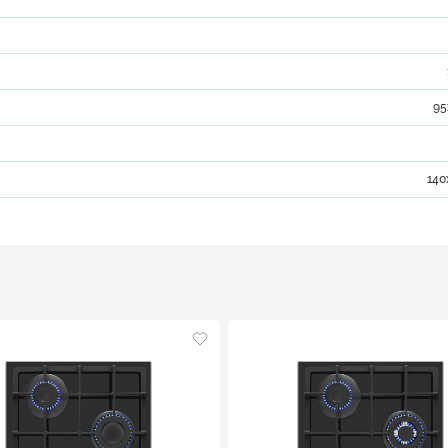
95
140