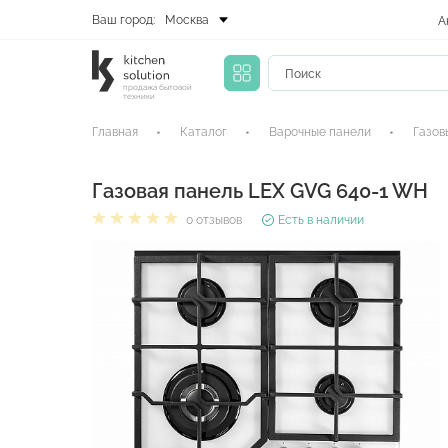
Ваш город:
Москва
А
продажа бытовой
техники
Главная
Каталог
Варочные панели
Газов
Газовая панель LEX GVG 640-1 WH
0 отзывов
Есть в наличии