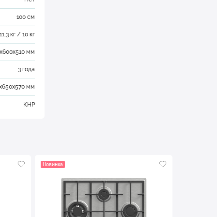
100 см
11,3 кг / 10 кг
х600х510 мм
3 года
х650х570 мм
КНР
Новинка