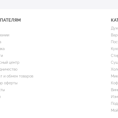
УПАТЕЛЯМ
КА
Дух
пании
Вар
а
Пос
вка
Кух
ти
Сти
сный центр
Суш
дничество
Хол
т и обмен товаров
Мик
ор оферты
Коф
кты
Вин
и
Изм
Под
Мой