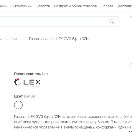
кции
О компании
Новости
Возврат и обмен товаров
Оплата
Доставк
Ре
ые панели
Газовая панель LEX GVG 640-1 WH
Производитель:
Lex
Цвет:
Белый
Газовая LEX GVG 640-1 WH изготовлена из закаленного стекла белог
снабжена чугунными решетками, имеет ширину 600 мм. В модели и
механическое управление. Панель оснащена 4 конфорками, одна из