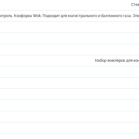
Сте
онтроль, Конфорка Wok, Подходит для магистрального и баллонного газа, Э
Набор жиклёров для ко